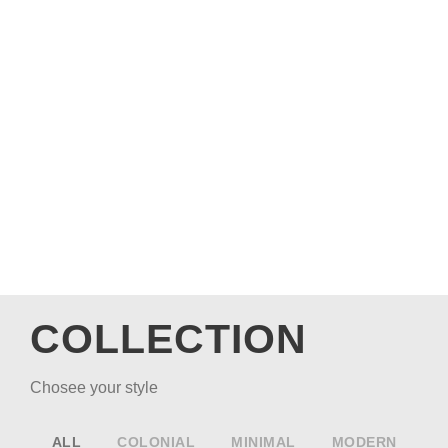
เริ่มทำการผลิตตามแบบที่โรงงาน
STEP 6
ติดตั้งหน้างาน พร้อมส่งมอบงานที่เสร็จเรียบร้อย
แล้ว
COLLECTION
Chosee your style
ALL
COLONIAL
MINIMAL
MODERN